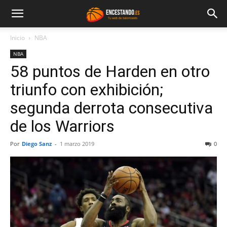
Inicio
NBA
NBA
58 puntos de Harden en otro
triunfo con exhibición;
segunda derrota consecutiva
de los Warriors
Por
Diego Sanz
-
1 marzo 2019
0