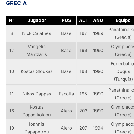
GRECIA
Nº
Jugador
POS
ALT
AÑO
Equipo
Panathinaik
8
Nick Calathes
Base
197
1989
(Grecia)
Vangelis
Olympiaco
17
Base
196
1990
Mantzaris
(Grecia)
Fenerbahç
10
Kostas Sloukas
Base
198
1990
Dogus
(Turquía)
Panathinaik
11
Nikos Pappas
Escolta
195
1990
(Grecia)
Kostas
Olympiaco
16
Alero
203
1990
Papanikolaou
(Grecia)
Ioannis
Olympiaco
19
Alero
207
1994
Papapetrou
(Grecia)