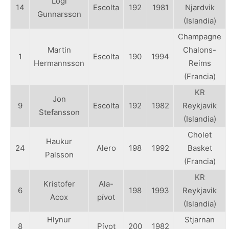
Logi
14
Escolta
192
1981
Njardvik
Gunnarsson
(Islandia)
Champagne
Martin
Chalons-
1
Escolta
190
1994
Hermannsson
Reims
(Francia)
KR
Jon
9
Escolta
192
1982
Reykjavik
Stefansson
(Islandia)
Cholet
Haukur
24
Alero
198
1992
Basket
Palsson
(Francia)
KR
Kristofer
Ala-
6
198
1993
Reykjavik
Acox
pívot
(Islandia)
Hlynur
Stjarnan
8
Pívot
200
1982