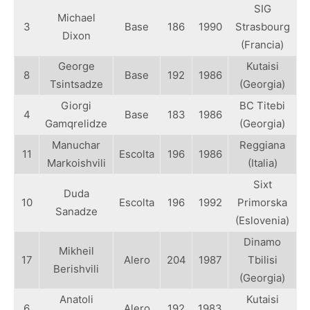
SIG
Michael
3
Base
186
1990
Strasbourg
Dixon
(Francia)
George
Kutaisi
8
Base
192
1986
Tsintsadze
(Georgia)
Giorgi
BC Titebi
4
Base
183
1986
Gamqrelidze
(Georgia)
Manuchar
Reggiana
11
Escolta
196
1986
Markoishvili
(Italia)
Sixt
Duda
10
Escolta
196
1992
Primorska
Sanadze
(Eslovenia)
Dinamo
Mikheil
17
Alero
204
1987
Tbilisi
Berishvili
(Georgia)
Anatoli
Kutaisi
6
Alero
192
1983