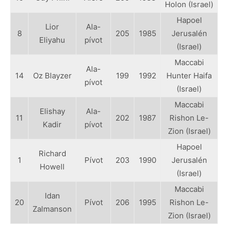
Holon (Israel)
Hapoel
Lior
Ala-
8
205
1985
Jerusalén
Eliyahu
pívot
(Israel)
Maccabi
Ala-
14
Oz Blayzer
199
1992
Hunter Haifa
pívot
(Israel)
Maccabi
Elishay
Ala-
11
202
1987
Rishon Le-
Kadir
pívot
Zion (Israel)
Hapoel
Richard
1
Pívot
203
1990
Jerusalén
Howell
(Israel)
Maccabi
Idan
20
Pívot
206
1995
Rishon Le-
Zalmanson
Zion (Israel)