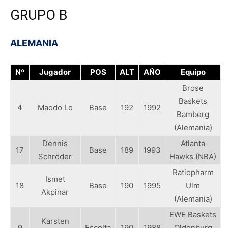
GRUPO B
ALEMANIA
Nº
Jugador
POS
ALT
AÑO
Equipo
Brose
Baskets
4
Maodo Lo
Base
192
1992
Bamberg
(Alemania)
Dennis
Atlanta
17
Base
189
1993
Schröder
Hawks (NBA)
Ratiopharm
Ismet
18
Base
190
1995
Ulm
Akpinar
(Alemania)
EWE Baskets
Karsten
9
Escolta
190
1988
Oldenburg