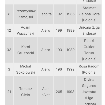
Endesa)
Stelmet
Przemyslaw
8
Escolta
192
1986
Zielona Gora
Zamojski
(Polonia)
Adam
Unicaja (Liga
12
Alero
199
1989
Waczynski
Endesa)
Polski
Karol
Cukier
33
Alero
193
1989
Gruszecki
Torun
(Polonia)
Michal
Rosa Radom
3
Alero
196
1992
Sokolowski
(Polonia)
Divina
Seguros
Tomasz
Ala-
21
205
1993
Joventut
Gielo
pívot
(Liga
Endesa)