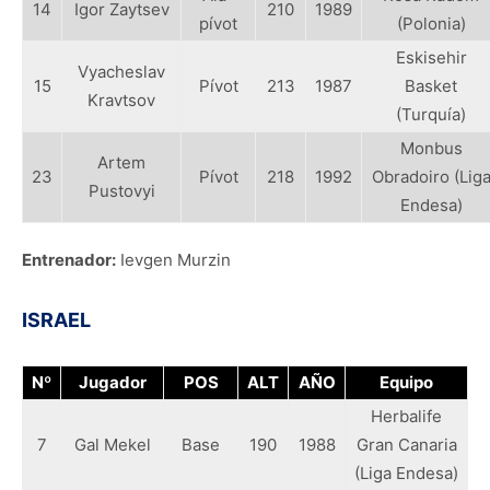
14
Igor Zaytsev
210
1989
pívot
(Polonia)
Eskisehir
Vyacheslav
15
Pívot
213
1987
Basket
Kravtsov
(Turquía)
Monbus
Artem
23
Pívot
218
1992
Obradoiro (Lig
Pustovyi
Endesa)
Entrenador:
Ievgen Murzin
ISRAEL
Nº
Jugador
POS
ALT
AÑO
Equipo
Herbalife
7
Gal Mekel
Base
190
1988
Gran Canaria
(Liga Endesa)