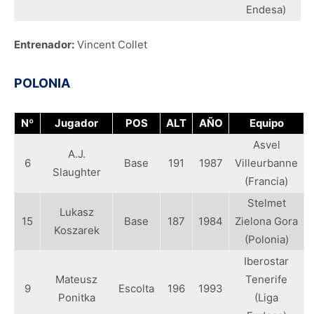
Endesa)
Entrenador:
Vincent Collet
POLONIA
Nº
Jugador
POS
ALT
AÑO
Equipo
Asvel
A.J.
6
Base
191
1987
Villeurbanne
Slaughter
(Francia)
Stelmet
Lukasz
15
Base
187
1984
Zielona Gora
Koszarek
(Polonia)
Iberostar
Mateusz
Tenerife
9
Escolta
196
1993
Ponitka
(Liga