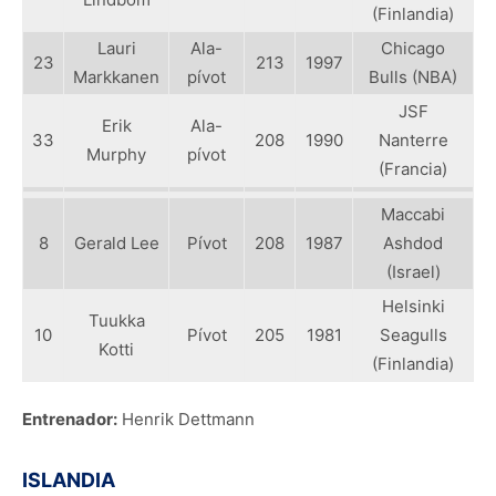
(Finlandia)
Lauri
Ala-
Chicago
23
213
1997
Markkanen
pívot
Bulls (NBA)
JSF
Erik
Ala-
33
208
1990
Nanterre
Murphy
pívot
(Francia)
Maccabi
8
Gerald Lee
Pívot
208
1987
Ashdod
(Israel)
Helsinki
Tuukka
10
Pívot
205
1981
Seagulls
Kotti
(Finlandia)
Entrenador:
Henrik Dettmann
ISLANDIA