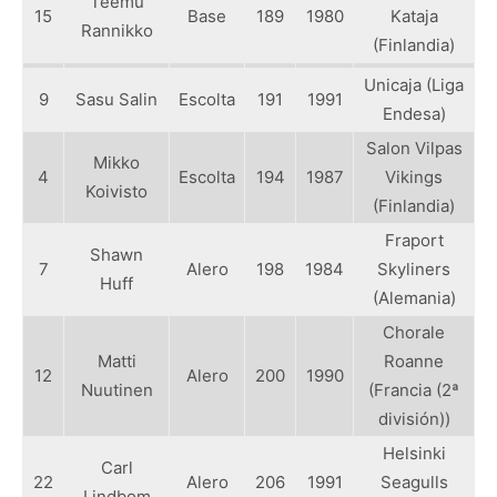
Teemu
15
Base
189
1980
Kataja
Rannikko
(Finlandia)
Unicaja (Liga
9
Sasu Salin
Escolta
191
1991
Endesa)
Salon Vilpas
Mikko
4
Escolta
194
1987
Vikings
Koivisto
(Finlandia)
Fraport
Shawn
7
Alero
198
1984
Skyliners
Huff
(Alemania)
Chorale
Matti
Roanne
12
Alero
200
1990
Nuutinen
(Francia (2ª
división))
Helsinki
Carl
22
Alero
206
1991
Seagulls
Lindbom