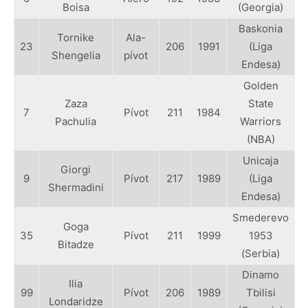
Boisa
(Georgia)
Baskonia
Tornike
Ala-
23
206
1991
(Liga
Shengelia
pívot
Endesa)
Golden
Zaza
State
7
Pívot
211
1984
Pachulia
Warriors
(NBA)
Unicaja
Giorgi
9
Pívot
217
1989
(Liga
Shermadini
Endesa)
Smederevo
Goga
35
Pívot
211
1999
1953
Bitadze
(Serbia)
Dinamo
Ilia
99
Pívot
206
1989
Tbilisi
Londaridze