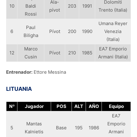
Ala-
Dolomiti
10
Baldi
203
1991
pívot
Trento (Italia)
Rossi
Umana Reyer
Paul
6
Pívot
200
1990
Venezia
Biligha
(Italia)
Marco
EA7 Emporio
12
Pívot
210
1985
Cusin
Armani (Italia)
Entrenador:
Ettore Messina
LITUANIA
Nº
Jugador
POS
ALT
AÑO
Equipo
EA7
Mantas
Emporio
5
Base
195
1986
Kalnietis
Armani