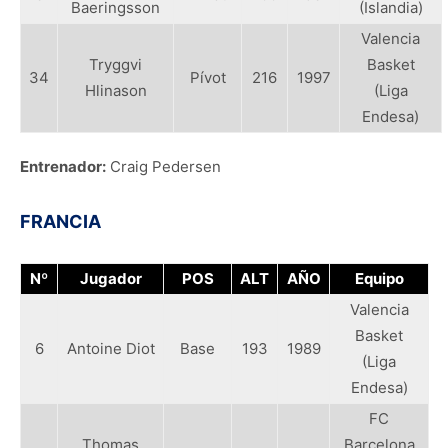
Baeringsson
(Islandia)
Valencia
Tryggvi
Basket
34
Pívot
216
1997
Hlinason
(Liga
Endesa)
Entrenador:
Craig Pedersen
FRANCIA
Nº
Jugador
POS
ALT
AÑO
Equipo
Valencia
Basket
6
Antoine Diot
Base
193
1989
(Liga
Endesa)
FC
Thomas
Barcelona