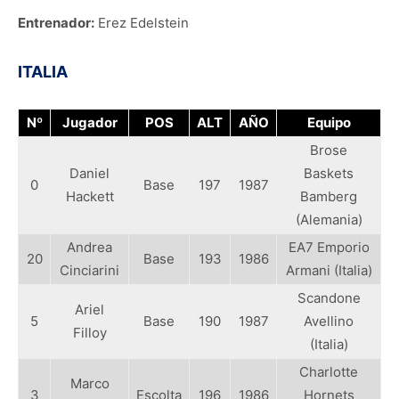
Entrenador:
Erez Edelstein
ITALIA
Nº
Jugador
POS
ALT
AÑO
Equipo
Brose
Daniel
Baskets
0
Base
197
1987
Hackett
Bamberg
(Alemania)
Andrea
EA7 Emporio
20
Base
193
1986
Cinciarini
Armani (Italia)
Scandone
Ariel
5
Base
190
1987
Avellino
Filloy
(Italia)
Charlotte
Marco
3
Escolta
196
1986
Hornets