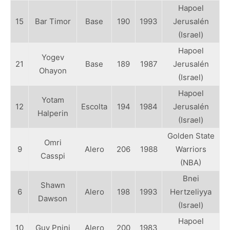
Hapoel
15
Bar Timor
Base
190
1993
Jerusalén
(Israel)
Hapoel
Yogev
21
Base
189
1987
Jerusalén
Ohayon
(Israel)
Hapoel
Yotam
12
Escolta
194
1984
Jerusalén
Halperin
(Israel)
Golden State
Omri
9
Alero
206
1988
Warriors
Casspi
(NBA)
Bnei
Shawn
6
Alero
198
1993
Hertzeliyya
Dawson
(Israel)
Hapoel
10
Guy Pnini
Alero
200
1983