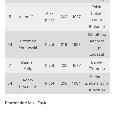
Polski
Ala-
Cukier
5
Aaron Cel
203
1987
pívot
Torun
(Polonia)
MoraBanc
Przemek
Andorra
24
Pívot
216
1993
Karnowski
(Liga
Endesa)
Damian
Banvit
7
Pívot
205
1987
Kulig
(Turquía)
Stelmet
Adam
34
Pívot
206
1984
Zielona Gora
Hrycaniuk
(Polonia)
Entrenador:
Mike Taylor