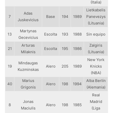
(Italia)
Lietkabelis
Adas
7
Base
194
1989
Panevezys
Juskevicius
(Lituania)
Martynas
13
Escolta
193
1988
Sin equipo
Gecevicius
Arturas
Zalgiris
21
Escolta
195
1986
Milaknis
(Lituania)
New York
Mindaugas
19
Alero
205
1989
Knicks
Kuzminskas
(NBA)
Marius
Alba Berlín
40
Alero
198
1994
Grigonis
(Alemania)
Real
Jonas
Madrid
8
Alero
198
1985
Maciulis
(Liga