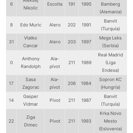
Aleksej
6
Escolta
191
1995
Bamberg
Nikolic
(Alemania)
Banvit
8
Edo Muric
Alero
202
1991
(Turquía)
Vlatko
Mega Leks
31
Alero
203
1997
Cancar
(Serbia)
Real Madrid
Anthony
Ala-
0
211
1989
(Liga
Randolph
pívot
Endesa)
Sasa
Ala-
Sopron KC
17
206
1984
Zagorac
pívot
(Hungría)
Gasper
Banvit
14
Pívot
211
1987
Vidmar
(Turquía)
Krka Novo
Ziga
22
Pívot
211
1993
Mesto
Dimec
(Eslovenia)