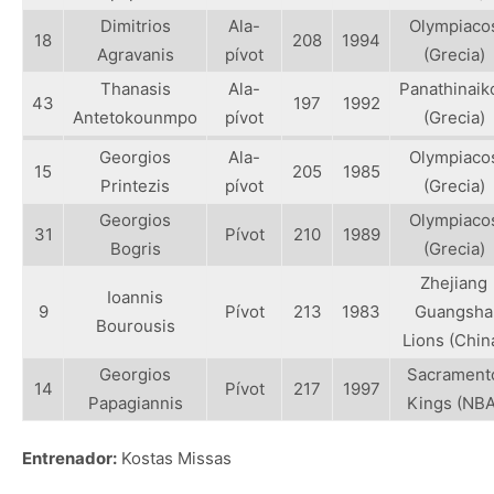
Dimitrios
Ala-
Olympiaco
18
208
1994
Agravanis
pívot
(Grecia)
Thanasis
Ala-
Panathinaik
43
197
1992
Antetokounmpo
pívot
(Grecia)
Georgios
Ala-
Olympiaco
15
205
1985
Printezis
pívot
(Grecia)
Georgios
Olympiaco
31
Pívot
210
1989
Bogris
(Grecia)
Zhejiang
Ioannis
9
Pívot
213
1983
Guangsha
Bourousis
Lions (Chin
Georgios
Sacrament
14
Pívot
217
1997
Papagiannis
Kings (NBA
Entrenador:
Kostas Missas