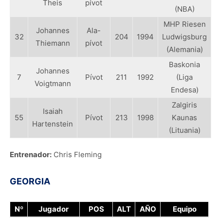
Theis
pívot
(NBA)
MHP Riesen
Johannes
Ala-
32
204
1994
Ludwigsburg
Thiemann
pívot
(Alemania)
Baskonia
Johannes
7
Pívot
211
1992
(Liga
Voigtmann
Endesa)
Zalgiris
Isaiah
55
Pívot
213
1998
Kaunas
Hartenstein
(Lituania)
Entrenador:
Chris Fleming
GEORGIA
Nº
Jugador
POS
ALT
AÑO
Equipo