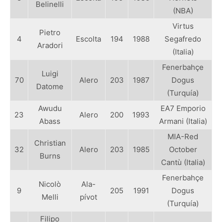
Belinelli
(NBA)
Virtus
Pietro
4
Escolta
194
1988
Segafredo
Aradori
(Italia)
Fenerbahçe
Luigi
70
Alero
203
1987
Dogus
Datome
(Turquía)
Awudu
EA7 Emporio
23
Alero
200
1993
Abass
Armani (Italia)
MIA-Red
Christian
32
Alero
203
1985
October
Burns
Cantù (Italia)
Fenerbahçe
Nicolò
Ala-
9
205
1991
Dogus
Melli
pívot
(Turquía)
Filipo