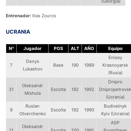
(Georgia)
Entrenador:
Ilias Zouros
UCRANIA
Nº
Jugador
POS
ALT
AÑO
Equipo
Enisey
Denys
7
Base
190
1989
Krasnoyarsk
Lukashov
(Rusia)
Dnipro
Oleksandr
31
Escolta
192
1992
Dnipropetrovs
Mishula
(Ucrania)
Ruslan
Budivelnyk
9
Escolta
192
1990
Otverchenko
Kyiv (Ucrania)
ASP
Oleksandr
11
Escolta
200
1991
Promitheas