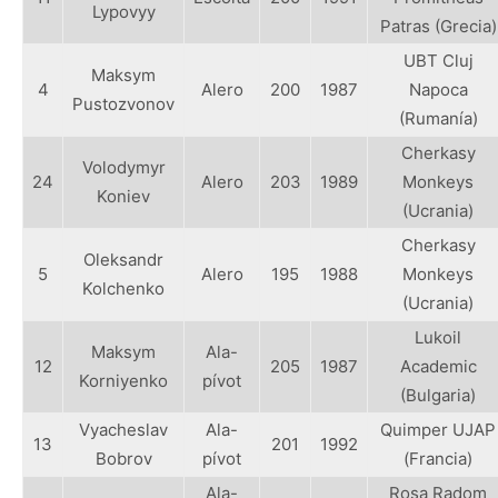
Lypovyy
Patras (Grecia)
UBT Cluj
Maksym
4
Alero
200
1987
Napoca
Pustozvonov
(Rumanía)
Cherkasy
Volodymyr
24
Alero
203
1989
Monkeys
Koniev
(Ucrania)
Cherkasy
Oleksandr
5
Alero
195
1988
Monkeys
Kolchenko
(Ucrania)
Lukoil
Maksym
Ala-
12
205
1987
Academic
Korniyenko
pívot
(Bulgaria)
Vyacheslav
Ala-
Quimper UJAP
13
201
1992
Bobrov
pívot
(Francia)
Ala-
Rosa Radom