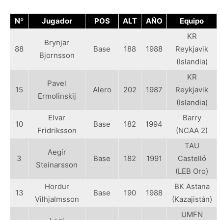
Nº
Jugador
POS
ALT
AÑO
Equipo
KR
Brynjar
88
Base
188
1988
Reykjavik
Bjornsson
(Islandia)
KR
Pavel
15
Alero
202
1987
Reykjavik
Ermolinskij
(Islandia)
Elvar
Barry
10
Base
182
1994
Fridriksson
(NCAA 2)
TAU
Aegir
3
Base
182
1991
Castelló
Steinarsson
(LEB Oro)
Hordur
BK Astana
13
Base
190
1988
Vilhjalmsson
(Kazajistán)
UMFN