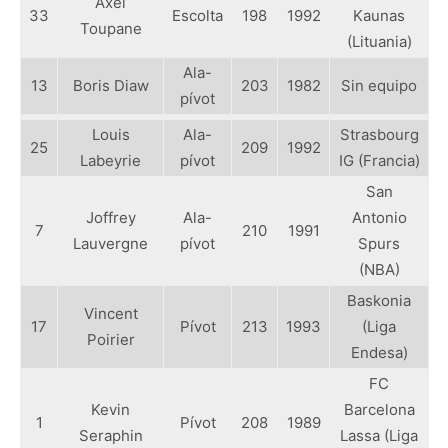
Axel
33
Escolta
198
1992
Kaunas
Toupane
(Lituania)
Ala-
13
Boris Diaw
203
1982
Sin equipo
pívot
Louis
Ala-
Strasbourg
25
209
1992
Labeyrie
pívot
IG (Francia)
San
Joffrey
Ala-
Antonio
7
210
1991
Lauvergne
pívot
Spurs
(NBA)
Baskonia
Vincent
17
Pívot
213
1993
(Liga
Poirier
Endesa)
FC
Kevin
Barcelona
1
Pívot
208
1989
Seraphin
Lassa (Liga