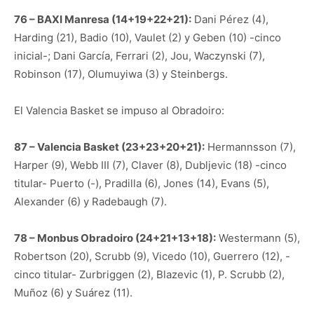
76 – BAXI Manresa (14+19+22+21):
Dani Pérez (4),
Harding (21), Badio (10), Vaulet (2) y Geben (10) -cinco
inicial-; Dani García, Ferrari (2), Jou, Waczynski (7),
Robinson (17), Olumuyiwa (3) y Steinbergs.
El Valencia Basket se impuso al Obradoiro:
87 – Valencia Basket (23+23+20+21):
Hermannsson (7),
Harper (9), Webb III (7), Claver (8), Dubljevic (18) -cinco
titular- Puerto (-), Pradilla (6), Jones (14), Evans (5),
Alexander (6) y Radebaugh (7).
78 – Monbus Obradoiro (24+21+13+18):
Westermann (5),
Robertson (20), Scrubb (9), Vicedo (10), Guerrero (12), -
cinco titular- Zurbriggen (2), Blazevic (1), P. Scrubb (2),
Muñoz (6) y Suárez (11).