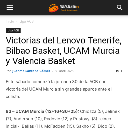
Inicio
Liga ACB
Liga ACB
Victorias del Lenovo Tenerife,
Bilbao Basket, UCAM Murcia
y Valencia Basket
Por
Juanma Santana Gómez
-
30 abril 2023
1
Este sábado comenzó la jornada 30 de la ACB con
victoria del UCAM Murcia sin grandes apuros ante el
colista:
83 – UCAM Murcia (12+16+30+25):
Chiozza (5), Jelínek
(7), Anderson (10), Radovic (12) y Pustovyi (8) -cinco
inicial-, Bellas (11), McFadden (15), Sakho (5), Diop (2),