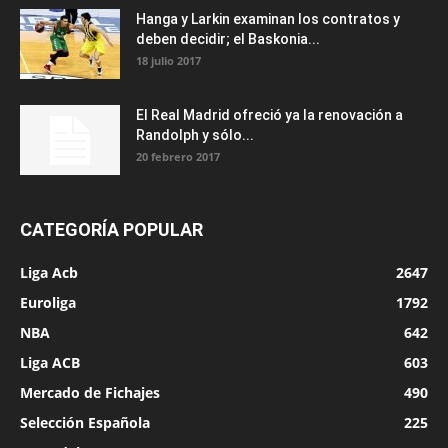
Hanga y Larkin examinan los contratos y
deben decidir; el Baskonia...
18 julio 2017
El Real Madrid ofreció ya la renovación a
Randolph y sólo...
20 febrero 2017
CATEGORÍA POPULAR
Liga Acb
2647
Euroliga
1792
NBA
642
Liga ACB
603
Mercado de Fichajes
490
Selección Española
225