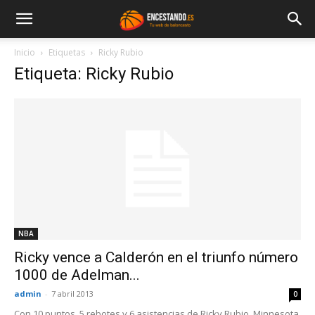
Inicio
Etiquetas
Ricky Rubio
Etiqueta: Ricky Rubio
NBA
Ricky vence a Calderón en el triunfo número
1000 de Adelman...
admin
-
7 abril 2013
0
Con 10 puntos, 5 rebotes y 6 asistencias de Ricky Rubio, Minnesota