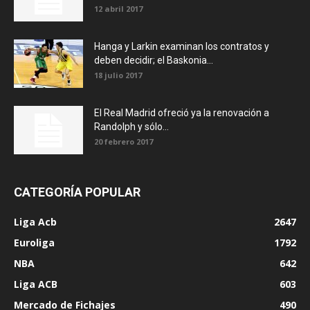
12 abril 2017
Hanga y Larkin examinan los contratos y
deben decidir; el Baskonia...
18 julio 2017
El Real Madrid ofreció ya la renovación a
Randolph y sólo...
20 febrero 2017
CATEGORÍA POPULAR
Liga Acb
2647
Euroliga
1792
NBA
642
Liga ACB
603
Mercado de Fichajes
490