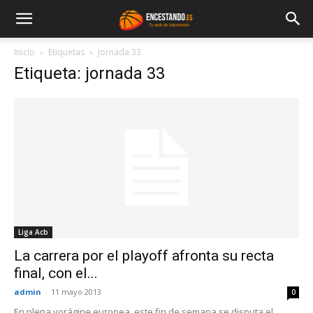
Inicio
Etiquetas
Jornada 33
Etiqueta: jornada 33
Liga Acb
La carrera por el playoff afronta su recta
final, con el...
admin
-
11 mayo 2013
0
En plena vorágine europea, este fin de semana se disputa el