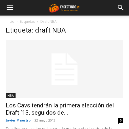
Inicio
Etiquetas
Draft NBA
Etiqueta: draft NBA
NBA
Los Cavs tendrán la primera elección del
Draft ’13, seguidos de...
Javier Maestro
-
22 mayo 2013
5
Tras llevarse a cabo en la pasada madrugada el sorteo de la