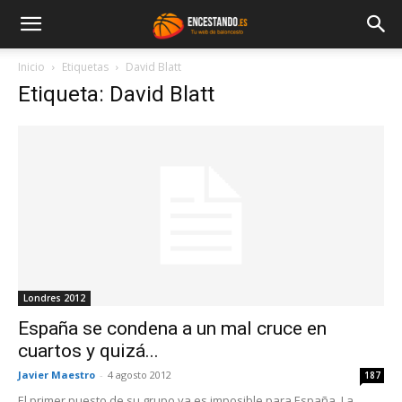
Inicio
Etiquetas
David Blatt
Etiqueta: David Blatt
Londres 2012
España se condena a un mal cruce en
cuartos y quizá...
Javier Maestro
-
4 agosto 2012
187
El primer puesto de su grupo ya es imposible para España. La