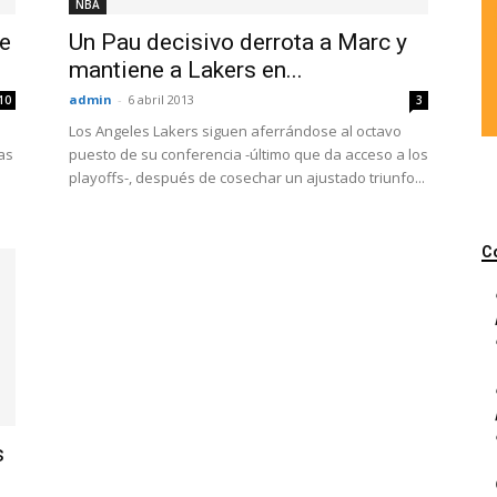
NBA
de
Un Pau decisivo derrota a Marc y
mantiene a Lakers en...
admin
-
6 abril 2013
10
3
Los Angeles Lakers siguen aferrándose al octavo
as
puesto de su conferencia -último que da acceso a los
playoffs-, después de cosechar un ajustado triunfo...
C
s