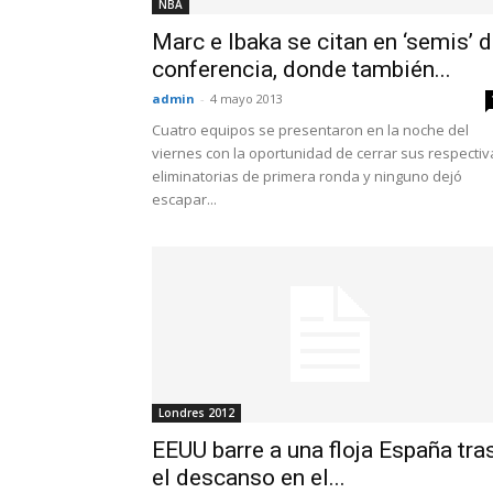
NBA
Marc e Ibaka se citan en ‘semis’ 
conferencia, donde también...
admin
-
4 mayo 2013
Cuatro equipos se presentaron en la noche del
viernes con la oportunidad de cerrar sus respectiv
eliminatorias de primera ronda y ninguno dejó
escapar...
Londres 2012
EEUU barre a una floja España tra
el descanso en el...