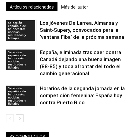
Artículos relacionados
Más del autor
Los jóvenes De Larrea, Almansa y
Selección
española de
baloncesto:
Saint-Supery, convocados para la
noticias,
resultados y
‘ventana Fiba’ de la próxima semana
fichajes
España, eliminada tras caer contra
Selección
española de
baloncesto:
Canadá dejando una buena imagen
noticias,
resultados y
(88-85) y toca afrontar del todo el
fichajes
cambio generacional
Horarios de la segunda jornada en la
Selección
española de
baloncesto:
competición femenina: España hoy
noticias,
resultados y
contra Puerto Rico
fichajes
43 COMENTARIOS