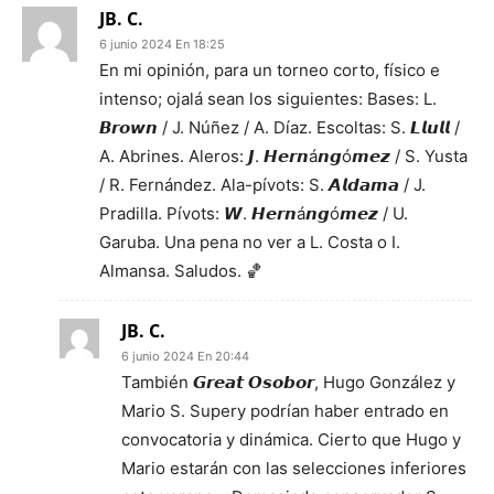
JB. C.
6 junio 2024 En 18:25
En mi opinión, para un torneo corto, físico e
intenso; ojalá sean los siguientes: Bases: L.
𝘽𝙧𝙤𝙬𝙣 / J. Núñez / A. Díaz. Escoltas: S. 𝙇𝙡𝙪𝙡𝙡 /
A. Abrines. Aleros: 𝙅. 𝙃𝙚𝙧𝙣á𝙣𝙜ó𝙢𝙚𝙯 / S. Yusta
/ R. Fernández. Ala-pívots: S. 𝘼𝙡𝙙𝙖𝙢𝙖 / J.
Pradilla. Pívots: 𝙒. 𝙃𝙚𝙧𝙣á𝙣𝙜ó𝙢𝙚𝙯 / U.
Garuba. Una pena no ver a L. Costa o I.
Almansa. Saludos. 🏀
JB. C.
6 junio 2024 En 20:44
También 𝙂𝙧𝙚𝙖𝙩 𝙊𝙨𝙤𝙗𝙤𝙧, Hugo González y
Mario S. Supery podrían haber entrado en
convocatoria y dinámica. Cierto que Hugo y
Mario estarán con las selecciones inferiores