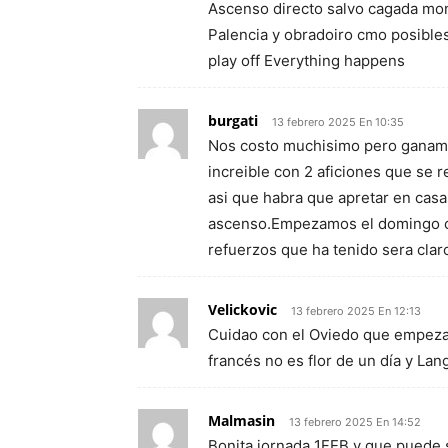
Ascenso directo salvo cagada mon
Palencia y obradoiro cmo posibles
play off Everything happens
burgati
13 febrero 2025 En 10:35
Nos costo muchisimo pero ganamo
increible con 2 aficiones que se re
asi que habra que apretar en casa
ascenso.Empezamos el domingo co
refuerzos que ha tenido sera clar
Velickovic
13 febrero 2025 En 12:13
Cuidao con el Oviedo que empezam
francés no es flor de un día y Lan
Malmasin
13 febrero 2025 En 14:52
Bonita jornada 1FEB y que puede 