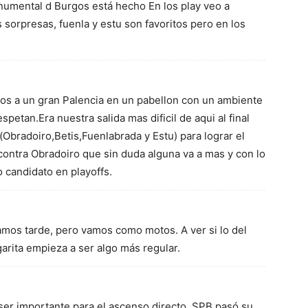
umental d Burgos está hecho En los play veo a
 sorpresas, fuenla y estu son favoritos pero en los
s a un gran Palencia en un pabellon con un ambiente
spetan.Era nuestra salida mas dificil de aqui al final
(Obradoiro,Betis,Fuenlabrada y Estu) para lograr el
ntra Obradoiro que sin duda alguna va a mas y con lo
o candidato en playoffs.
os tarde, pero vamos como motos. A ver si lo del
garita empieza a ser algo más regular.
ser importante para el ascenso directo. SPB pasó su