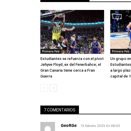
Primera Feb
Primera Feb
Estudiantes se refuerza con el pívot
Un grupo in
Jehyve Floyd, ex del Fenerbahce; el
Estudiantes 
Gran Canaria tiene cerca a Fran
a largo pla
Guerra
capital de 1
7 COMENTARIOS
GeoRGe
13 febrero 2025 En 08:03