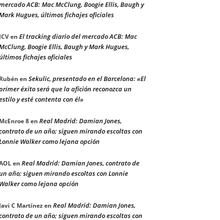
mercado ACB: Mac McClung, Boogie Ellis, Baugh y
Mark Hugues, últimos fichajes oficiales
El tracking diario del mercado ACB: Mac
JCV
en
McClung, Boogie Ellis, Baugh y Mark Hugues,
últimos fichajes oficiales
Sekulic, presentado en el Barcelona: «El
Rubén
en
primer éxito será que la afición reconozca un
estilo y esté contenta con él»
Real Madrid: Damian Jones,
McEnroe 8
en
contrato de un año; siguen mirando escoltas con
Lonnie Walker como lejana opción
Real Madrid: Damian Jones, contrato de
AOL
en
un año; siguen mirando escoltas con Lonnie
Walker como lejana opción
Real Madrid: Damian Jones,
Javi C Martínez
en
contrato de un año; siguen mirando escoltas con