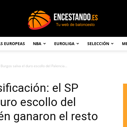
AS EUROPEAS
NBA
EUROLIGA
SELECCIÓN
ME
Encestando.es
 Burgos salva el duro escollo del Palencia...
ificación: el SP
uro escollo del
én ganaron el resto