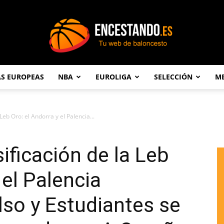
AS EUROPEAS
NBA
EUROLIGA
SELECCIÓN
ME
Encestando.es
Leb Oro: el Andorra y el Palencia...
ificación de la Leb
 el Palencia
so y Estudiantes se