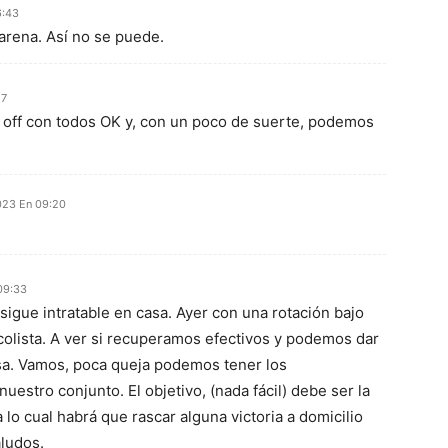
6:43
 arena. Así no se puede.
17
y off con todos OK y, con un poco de suerte, podemos
023 En 09:20
09:33
 sigue intratable en casa. Ayer con una rotación bajo
olista. A ver si recuperamos efectivos y podemos dar
asa. Vamos, poca queja podemos tener los
uestro conjunto. El objetivo, (nada fácil) debe ser la
 lo cual habrá que rascar alguna victoria a domicilio
aludos.