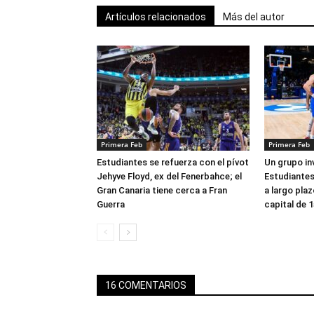
Artículos relacionados
Más del autor
Primera Feb
Primera Feb
Estudiantes se refuerza con el pívot
Un grupo in
Jehyve Floyd, ex del Fenerbahce; el
Estudiantes 
Gran Canaria tiene cerca a Fran
a largo pla
Guerra
capital de 1
16 COMENTARIOS