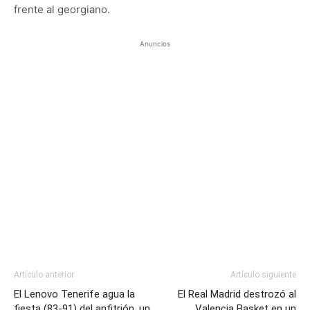
frente al georgiano.
Anuncios
Artículo anterior
Artículo siguiente
El Lenovo Tenerife agua la
El Real Madrid destrozó al
fiesta (83-91) del anfitrión, un
Valencia Basket en un