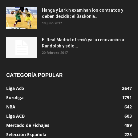
Hanga y Larkin examinan los contratos y
deben decidir; el Baskonia...
18 julio 2017
El Real Madrid ofreció ya la renovación a
Randolph y sólo...
20 febrero 2017
CATEGORÍA POPULAR
Liga Acb
2647
Euroliga
1791
NBA
642
Liga ACB
603
Mercado de Fichajes
489
Selección Española
225