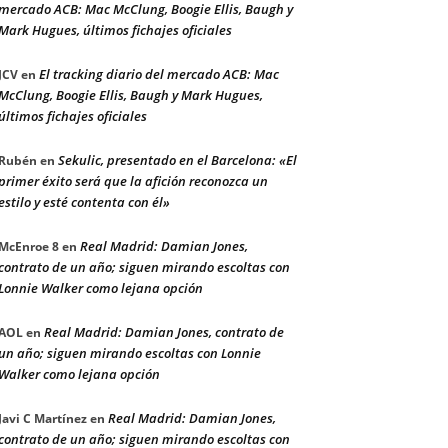
mercado ACB: Mac McClung, Boogie Ellis, Baugh y
Mark Hugues, últimos fichajes oficiales
El tracking diario del mercado ACB: Mac
JCV
en
McClung, Boogie Ellis, Baugh y Mark Hugues,
últimos fichajes oficiales
Sekulic, presentado en el Barcelona: «El
Rubén
en
primer éxito será que la afición reconozca un
estilo y esté contenta con él»
Real Madrid: Damian Jones,
McEnroe 8
en
contrato de un año; siguen mirando escoltas con
Lonnie Walker como lejana opción
Real Madrid: Damian Jones, contrato de
AOL
en
un año; siguen mirando escoltas con Lonnie
Walker como lejana opción
Real Madrid: Damian Jones,
Javi C Martínez
en
contrato de un año; siguen mirando escoltas con