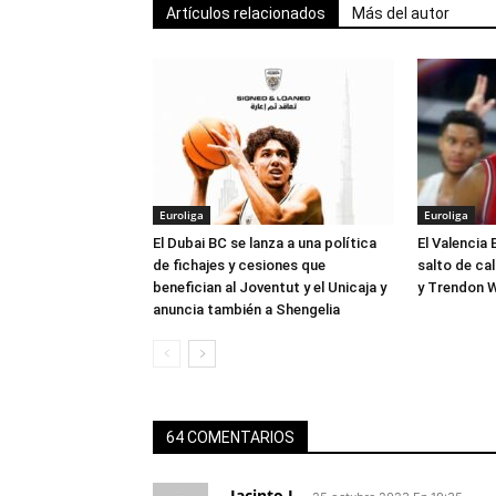
Artículos relacionados
Más del autor
Euroliga
Euroliga
El Dubai BC se lanza a una política
El Valencia 
de fichajes y cesiones que
salto de ca
benefician al Joventut y el Unicaja y
y Trendon W
anuncia también a Shengelia
64 COMENTARIOS
Jacinto L