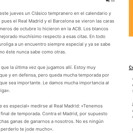
64
 este jueves un Clásico tempranero en el calendario y
pues el Real Madrid y el Barcelona se vieron las caras
meros de octubre lo hicieron en la ACB. Los blancos
ejorado muchísimo respecto a esas citas. En todo
uroliga a un encuentro siempre especial y ya se sabe
omo éste nunca sabe como otras.
ue la última vez que jugamos allí. Estoy muy
C
taque y en defensa, pero queda mucha temporada por
nque sea importante. Le damos mucha importancia al
liga».
e es especial» medirse al Real Madrid: «Tenemos
 final de temporada. Contra el Madrid, por supuesto
uchas ganas de ganarnos a nosotros. No es ningún
y perderlo te jode mucho».