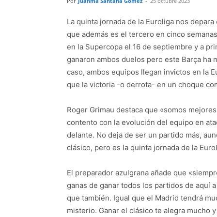
Por
Juanma Santana Gómez
-
25 octubre 2023
La quinta jornada de la Euroliga nos depara
que además es el tercero en cinco semanas 
en la Supercopa el 16 de septiembre y a pri
ganaron ambos duelos pero este Barça ha m
caso, ambos equipos llegan invictos en la E
que la victoria -o derrota- en un choque c
Roger Grimau destaca que «somos mejores q
contento con la evolución del equipo en a
delante. No deja de ser un partido más, au
clásico, pero es la quinta jornada de la Euro
El preparador azulgrana añade que «siempr
ganas de ganar todos los partidos de aquí a
que también. Igual que el Madrid tendrá m
misterio. Ganar el clásico te alegra mucho 