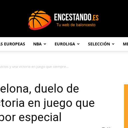
AS EUROPEAS
NBA
EUROLIGA
SELECCIÓN
ME
Encestando.es
ictos y una victoria en juego que siempre...
elona, duelo de
ctoria en juego que
bor especial