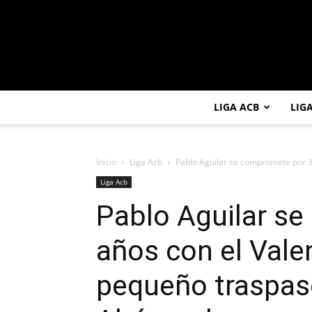
LIGA ACB
LIG
Inicio
Liga Acb
Pablo Aguilar se compromete por 3 
Liga Acb
Pablo Aguilar s
años con el Vale
pequeño traspaso