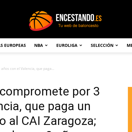
AS EUROPEAS
NBA
EUROLIGA
SELECCIÓN
ME
Encestando.es
años con el Valencia, que paga...
e compromete por 3
ncia, que paga un
 al CAI Zaragoza;