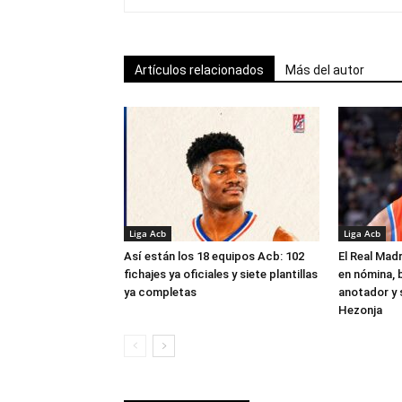
Artículos relacionados
Más del autor
Liga Acb
Liga Acb
Así están los 18 equipos Acb: 102
El Real Madr
fichajes ya oficiales y siete plantillas
en nómina, 
ya completas
anotador y s
Hezonja