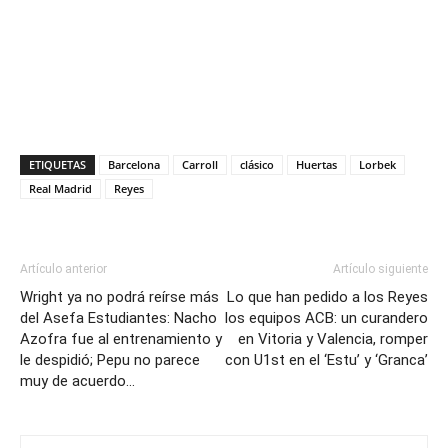
ETIQUETAS
Barcelona
Carroll
clásico
Huertas
Lorbek
Real Madrid
Reyes
Artículo anterior
Artículo siguiente
Wright ya no podrá reírse más
Lo que han pedido a los Reyes
del Asefa Estudiantes: Nacho
los equipos ACB: un curandero
Azofra fue al entrenamiento y
en Vitoria y Valencia, romper
le despidió; Pepu no parece
con U1st en el ‘Estu’ y ‘Granca’
muy de acuerdo…