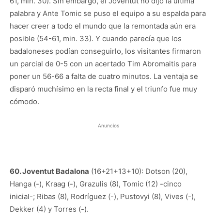
61, min. 30). Sin embargo, el Joventut no dijo la última
palabra y Ante Tomic se puso el equipo a su espalda para
hacer creer a todo el mundo que la remontada aún era
posible (54-61, min. 33). Y cuando parecía que los
badaloneses podían conseguirlo, los visitantes firmaron
un parcial de 0-5 con un acertado Tim Abromaitis para
poner un 56-66 a falta de cuatro minutos. La ventaja se
disparó muchísimo en la recta final y el triunfo fue muy
cómodo.
Anuncios
60. Joventut Badalona
(16+21+13+10): Dotson (20),
Hanga (-), Kraag (-), Grazulis (8), Tomic (12) -cinco
inicial-; Ribas (8), Rodríguez (-), Pustovyi (8), Vives (-),
Dekker (4) y Torres (-).