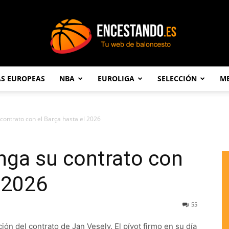
AS EUROPEAS
NBA
EUROLIGA
SELECCIÓN
ME
Encestando.es
 contrato con el Barça hasta el 2026
nga su contrato con
l 2026
55
ión del contrato de Jan Vesely. El pívot firmo en su día