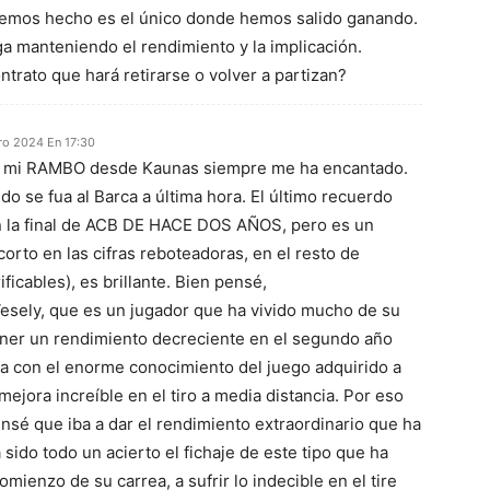
emos hecho es el único donde hemos salido ganando.
 manteniendo el rendimiento y la implicación.
trato que hará retirarse o volver a partizan?
ro 2024 En 17:30
A mi RAMBO desde Kaunas siempre me ha encantado.
o se fua al Barca a última hora. El último recuerdo
n la final de ACB DE HACE DOS AÑOS, pero es un
rto en las cifras reboteadoras, en el resto de
ficables), es brillante. Bien pensé,
esely, que es un jugador que ha vivido mucho de su
tener un rendimiento decreciente en el segundo año
a con el enorme conocimiento del juego adquirido a
 mejora increíble en el tiro a media distancia. Por eso
ensé que iba a dar el rendimiento extraordinario que ha
sido todo un acierto el fichaje de este tipo que ha
comienzo de su carrea, a sufrir lo indecible en el tire