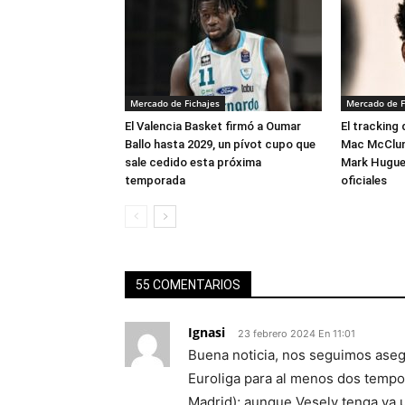
Mercado de Fichajes
Mercado de F
El Valencia Basket firmó a Oumar
El tracking
Ballo hasta 2029, un pívot cupo que
Mac McClung
sale cedido esta próxima
Mark Hugues
temporada
oficiales
55 COMENTARIOS
Ignasi
23 febrero 2024 En 11:01
Buena noticia, nos seguimos aseg
Euroliga para al menos dos tempor
Madrid); aunque Vesely tenga ya un