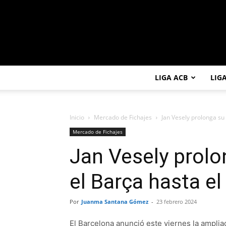
LIGA ACB
LIG
Inicio
Mercado de Fichajes
Jan Vesely prolonga su
Mercado de Fichajes
Jan Vesely prolo
el Barça hasta e
Por
Juanma Santana Gómez
-
23 febrero 2024
El Barcelona anunció este viernes la ampliac