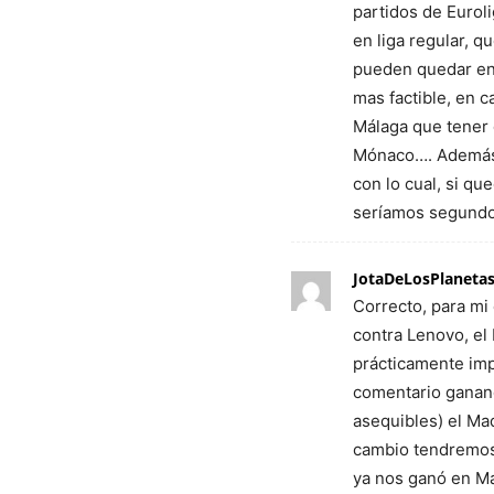
partidos de Euroli
en liga regular, 
pueden quedar ent
mas factible, en 
Málaga que tener q
Mónaco…. Además,
con lo cual, si qu
seríamos segundo
JotaDeLosPlaneta
Correcto, para mi 
contra Lenovo, el
prácticamente imp
comentario ganand
asequibles) el Ma
cambio tendremos 
ya nos ganó en Ma