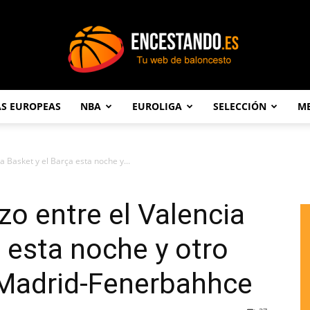
AS EUROPEAS
NBA
EUROLIGA
SELECCIÓN
ME
Encestando.es
a Basket y el Barça esta noche y...
zo entre el Valencia
a esta noche y otro
 Madrid-Fenerbahhce