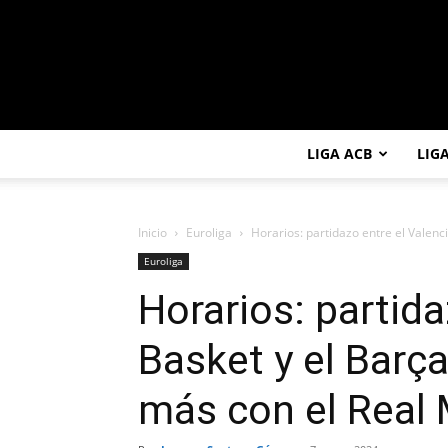
LIGA ACB
LIG
Inicio
Euroliga
Horarios: partidazo entre el Valenci
Euroliga
Horarios: partida
Basket y el Barç
más con el Real