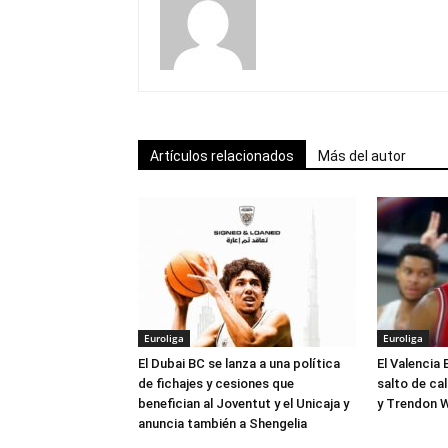
Artículos relacionados
Más del autor
Euroliga
Euroliga
El Dubai BC se lanza a una política
El Valencia 
de fichajes y cesiones que
salto de ca
benefician al Joventut y el Unicaja y
y Trendon W
anuncia también a Shengelia