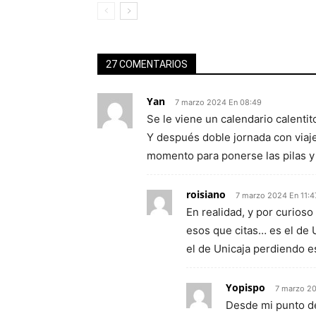
27 COMENTARIOS
Yan
7 marzo 2024 En 08:49
Se le viene un calendario calentit
Y después doble jornada con viaj
momento para ponerse las pilas y 
roisiano
7 marzo 2024 En 11:4
En realidad, y por curios
esos que citas… es el de 
el de Unicaja perdiendo e
Yopispo
7 marzo 20
Desde mi punto de