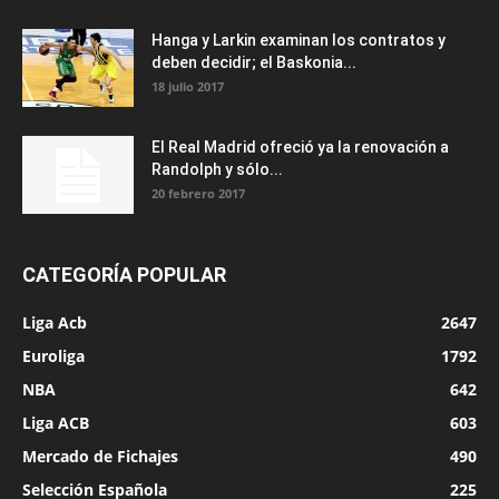
Hanga y Larkin examinan los contratos y
deben decidir; el Baskonia...
18 julio 2017
El Real Madrid ofreció ya la renovación a
Randolph y sólo...
20 febrero 2017
CATEGORÍA POPULAR
Liga Acb
2647
Euroliga
1792
NBA
642
Liga ACB
603
Mercado de Fichajes
490
Selección Española
225