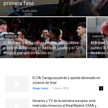
primera fase
Redacción
-
8 julio 2026
EUROCUP
EUROCUP
El Mónaco y el Besiktas pugnan por la última
El Bilbao 
plaza en la Euroliga; el Bàsquet Girona y el SP
puntos al 
Burgos, por una invitación en...
Besiktas e
El CAI Zaragoza pierde y queda eliminado en
octavos de final
Diego Sanz
-
1 marzo 2016
1
Horarios y TV de la semana europea: este
miércoles tenemos el Real Madrid-CSKA y...