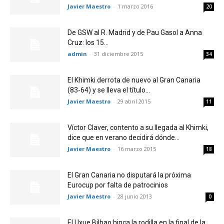
Javier Maestro
-
1 marzo 2016
20
De GSW al R. Madrid y de Pau Gasol a Anna
Cruz: los 15...
admin
-
31 diciembre 2015
34
El Khimki derrota de nuevo al Gran Canaria
(83-64) y se lleva el título...
Javier Maestro
-
29 abril 2015
11
Víctor Claver, contento a su llegada al Khimki,
dice que en verano decidirá dónde...
Javier Maestro
-
16 marzo 2015
18
El Gran Canaria no disputará la próxima
Eurocup por falta de patrocinios
Javier Maestro
-
28 junio 2013
0
El Uxue Bilbao hinca la rodilla en la final de la