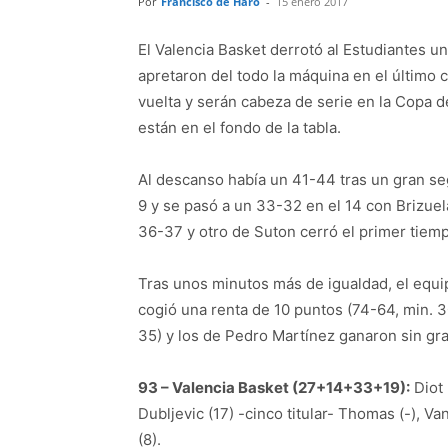
Por
Francisco de Haro
-
15 enero 2017
El Valencia Basket derrotó al Estudiantes un
apretaron del todo la máquina en el último c
vuelta y serán cabeza de serie en la Copa de
están en el fondo de la tabla.
Al descanso había un 41-44 tras un gran se
9 y se pasó a un 33-32 en el 14 con Brizuel
36-37 y otro de Suton cerró el primer tiemp
Tras unos minutos más de igualdad, el equip
cogió una renta de 10 puntos (74-64, min. 30)
35) y los de Pedro Martínez ganaron sin gr
93 – Valencia Basket (27+14+33+19):
Diot 
Dubljevic (17) -cinco titular- Thomas (-), Va
(8).