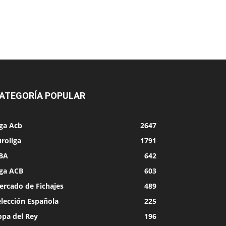
ATEGORÍA POPULAR
iga Acb
2647
roliga
1791
BA
642
iga ACB
603
ercado de Fichajes
489
elección Española
225
opa del Rey
196