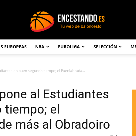
AS EUROPEAS
NBA
EUROLIGA
SELECCIÓN
ME
Encestando.es
udiantes en buen segundo tiempo; el Fuenlabrada...
mpone al Estudiantes
 tiempo; el
de más al Obradoiro