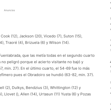
Anuncios
Cook (12), Jackson (20), Vicedo (7), Suton (15),
4), Traoré (4), Brizuela (6) y Wilson (14).
Fuenlabrada, que las metía todas en el segundo cuarto
a no peligró porque el acierto visitante no bajó y
, min. 27). En el último cuarto, el 54-69 fue lo más
efímero pues el Obradoiro se hundió (63-82, min. 37).
l (2), Dulkys, Bendzius (3), Whittington (12) y
), Llovet (), Allen (14), Urtasun (11) Yusta (6) y Pozas