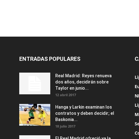
ENTRADAS POPULARES
C
Real Madrid: Reyes renueva
L
dos años, decidirán sobre
Eu
Taylor en junio...
12 abril 2017
N
L
Hanga y Larkin examinan los
contratos y deben decidir; el
M
Baskonia...
S
18 julio 2017
C
El Real Madrid ofreció ya la