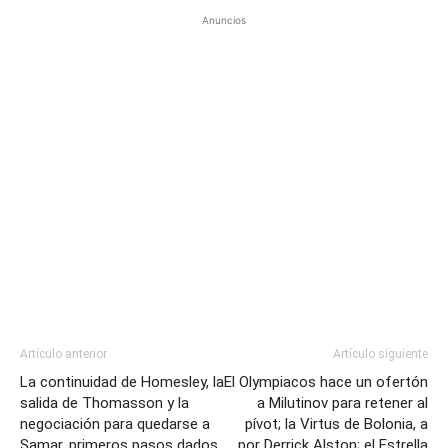
Anuncios
Artículo anterior
Artículo siguiente
La continuidad de Homesley, la
El Olympiacos hace un ofertón
salida de Thomasson y la
a Milutinov para retener al
negociación para quedarse a
pívot; la Virtus de Bolonia, a
Samar, primeros pasos dados
por Derrick Alston; el Estrella