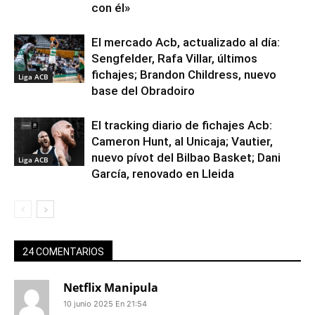
con él»
El mercado Acb, actualizado al día:
Sengfelder, Rafa Villar, últimos
fichajes; Brandon Childress, nuevo
Liga ACB
base del Obradoiro
El tracking diario de fichajes Acb:
Cameron Hunt, al Unicaja; Vautier,
nuevo pívot del Bilbao Basket; Dani
Liga ACB
García, renovado en Lleida
24 COMENTARIOS
Netflix Manipula
10 junio 2025 En 21:54