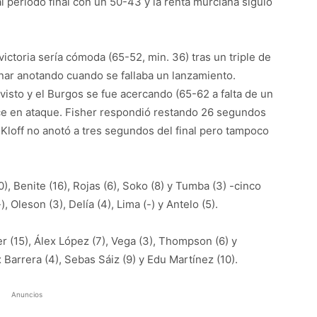
l periodo final con un 50-43 y la renta murciana siguió
victoria sería cómoda (65-52, min. 36) tras un triple de
nar anotando cuando se fallaba un lanzamiento.
isto y el Burgos se fue acercando (65-62 a falta de un
hace en ataque. Fisher respondió restando 26 segundos
. Kloff no anotó a tres segundos del final pero tampoco
0), Benite (16), Rojas (6), Soko (8) y Tumba (3) -cinco
), Oleson (3), Delía (4), Lima (-) y Antelo (5).
r (15), Álex López (7), Vega (3), Thompson (6) y
x Barrera (4), Sebas Sáiz (9) y Edu Martínez (10).
Anuncios