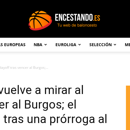
AS EUROPEAS
NBA
EUROLIGA
SELECCIÓN
ME
Encestando.es
ayoff tras vencer al Burgos;...
uelve a mirar al
er al Burgos; el
 tras una prórroga al