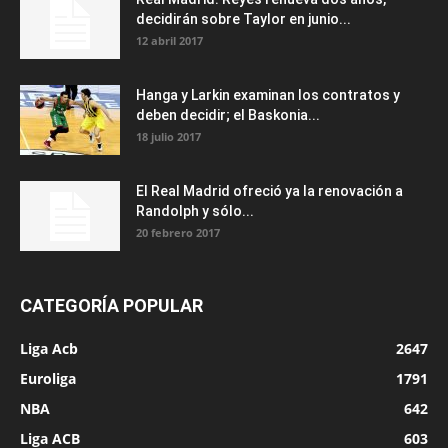
decidirán sobre Taylor en junio...
12 abril 2017
Hanga y Larkin examinan los contratos y
deben decidir; el Baskonia...
18 julio 2017
El Real Madrid ofreció ya la renovación a
Randolph y sólo...
20 febrero 2017
CATEGORÍA POPULAR
Liga Acb
2647
Euroliga
1791
NBA
642
Liga ACB
603