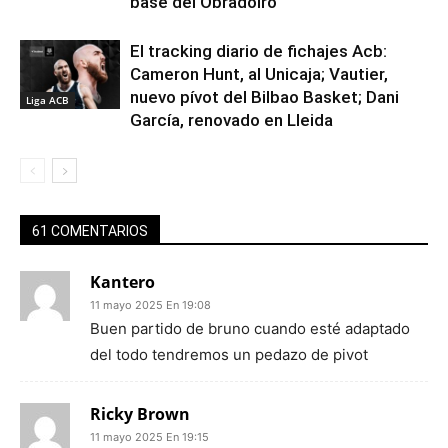
base del Obradoiro
El tracking diario de fichajes Acb:
Cameron Hunt, al Unicaja; Vautier,
nuevo pívot del Bilbao Basket; Dani
Liga ACB
García, renovado en Lleida
61 COMENTARIOS
Kantero
11 mayo 2025 En 19:08
Buen partido de bruno cuando esté adaptado
del todo tendremos un pedazo de pivot
Ricky Brown
11 mayo 2025 En 19:15