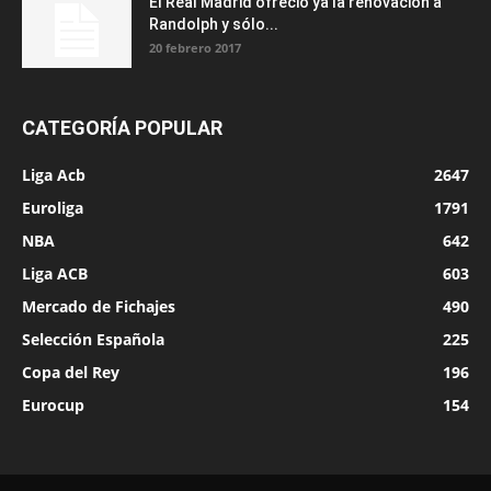
El Real Madrid ofreció ya la renovación a
Randolph y sólo...
20 febrero 2017
CATEGORÍA POPULAR
Liga Acb
2647
Euroliga
1791
NBA
642
Liga ACB
603
Mercado de Fichajes
490
Selección Española
225
Copa del Rey
196
Eurocup
154