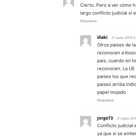
Cierto. Pero a ver cómo h
largo conflicto judicial si
Respuesta
iñaki
21 junio 2016 E
Otros paises de l
reconocen a Kosov
pais, cuando en t
reconocen. La UE
paises los que rec
paises arriba indi
papel mojado
Respuesta
Jorge73
21 junio 20
Conflicto judicial
ya que si se enti