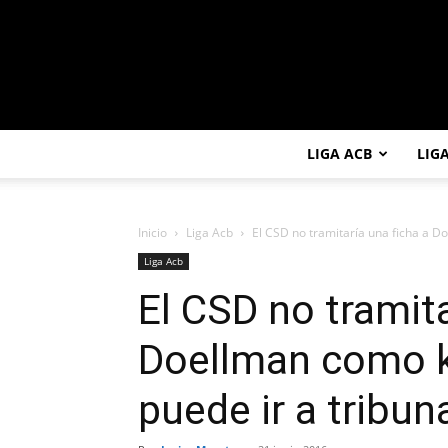
LIGA ACB
LIG
Inicio
Liga Acb
El CSD no tramitaría una ficha a Do
Liga Acb
El CSD no tramita
Doellman como k
puede ir a tribun