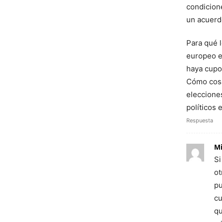
condicione
un acuerdo
Para qué 
europeo en
haya cupo
Cómo cosa
elecciones
políticos
Respuesta
Mi
Si
ot
pu
cu
qu