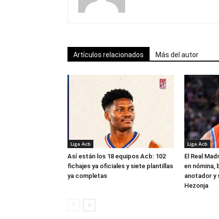
Artículos relacionados
Más del autor
Liga Acb
Liga Acb
Así están los 18 equipos Acb: 102
El Real Madr
fichajes ya oficiales y siete plantillas
en nómina, 
ya completas
anotador y s
Hezonja