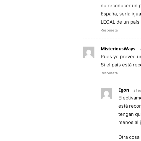
no reconocer un 
España, sería igu
LEGAL de un país 
Respuesta
MisteriousWays
Pues yo preveo un 
Si el país está r
Respuesta
Egon
21 j
Efectivame
está reco
tengan que
menos al j
Otra cosa 