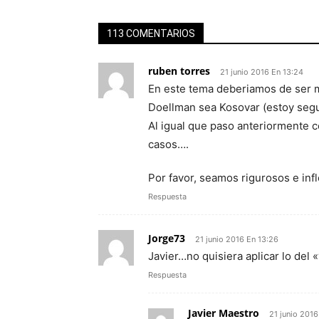
113 COMENTARIOS
ruben torres
21 junio 2016 En 13:24
En este tema deberiamos de ser m
Doellman sea Kosovar (estoy segu
Al igual que paso anteriormente co
casos….
Por favor, seamos rigurosos e inf
Respuesta
Jorge73
21 junio 2016 En 13:26
Javier…no quisiera aplicar lo del «
Respuesta
Javier Maestro
21 junio 2016