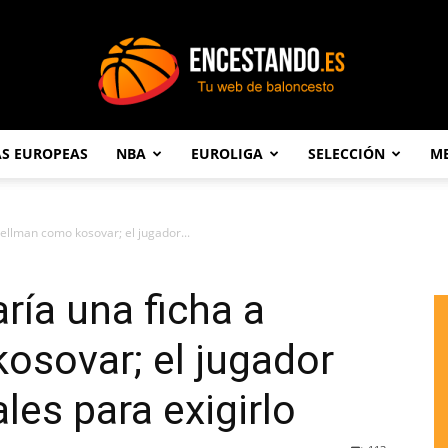
AS EUROPEAS
NBA
EUROLIGA
SELECCIÓN
ME
Encestando.es
ellman como kosovar; el jugador...
ría una ficha a
osovar; el jugador
ales para exigirlo