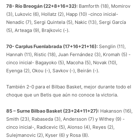
78- Río Breogán (22+8+16+32):
Bamforth (18), Momirov
(3), Lukovic (6), Hollatz (2), Happ (10) -cinco inicial-
Nenadic (7), Sergi Quintela (5), Nakic (13), Sergi García
(5), Arteaga (9), Brajkovic (-).
70- Carplus Fuenlabrada (17+16+21+16):
Senglin (11),
Hannah (11), Ristic (18), Juan Fernández (3), Kromah (5) -
cinco inicial- Bagayoko (5), Macoha (5), Novak (10),
Eyenga (2), Okou (-), Savkov (-), Beirán (-).
También 2-0 para el Bilbao Basket, mejor durante todo el
choque que un Betis que aún no conoce la victoria.
85 – Surne Bilbao Basket (23+24+11+27):
Hakanson (16),
Smith (23), Rabaseda (3), Andersson (7) y Withey (9) -
cinco inicial-, Radicevic (5), Alonso (4), Reyes (2),
Sulejmanovic (2), Kyser (6) y Rosa (8).