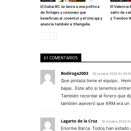
El Dubai BC se lanza a una política
El Valencia 
de fichajes y cesiones que
salto de ca
benefician al Joventut y el Unicaja y
y Trendon W
anuncia también a Shengelia
61 COMENTARIOS
Bodiroga2003
16 octubre 2024 En 20:5
Que pintaza tiene el equipo . He
bajas . Este año si tenemos entre
También recordar al forero que di
también aseveró que XRM era un
Lagarto de la Cruz
16 octubre 2024 En
Enorme Barca. Todos han estado a