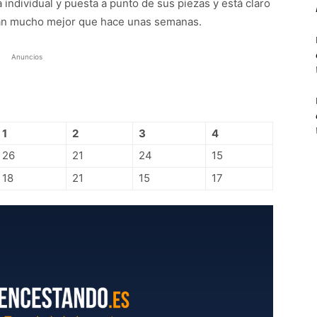
individual y puesta a punto de sus piezas y está claro
stán mucho mejor que hace unas semanas.
Anuncios
1
2
3
4
26
21
24
15
18
21
15
17