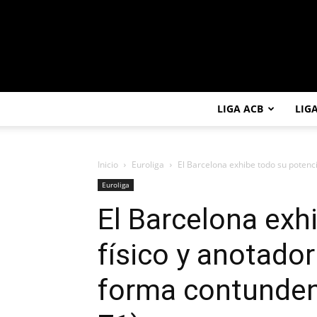
LIGA ACB
LIG
Inicio
Euroliga
El Barcelona exhibe todo su potencia
Euroliga
El Barcelona exh
físico y anotador
forma contunden