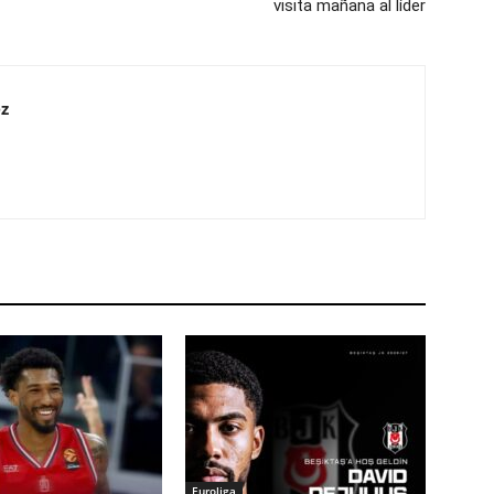
visita mañana al líder
z
Euroliga