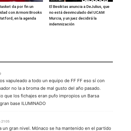
Basket da por fin un
El Besiktas anuncia a DeJulius, que
lidad con Armoni Brooks
no está desvinculado del UCAM
atford, en la agenda
Murcia, y un juez decidirá la
indemnización
9
mos vapuleado a todo un equipo de FF FF eso sí con
nador no la a broma de mal gusto del año pasado.
jo que los fichajes eran pufo impropios un Barsa
 gran base ILUMINADO
 21:05
 un gran nivel. Mónaco se ha mantenido en el partido