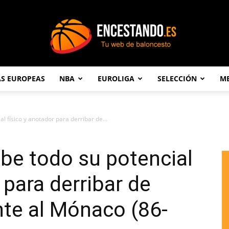
AS EUROPEAS
NBA
EUROLIGA
SELECCIÓN
ME
Encestando.es
l físico y anotador para derribar de...
ibe todo su potencial
 para derribar de
te al Mónaco (86-