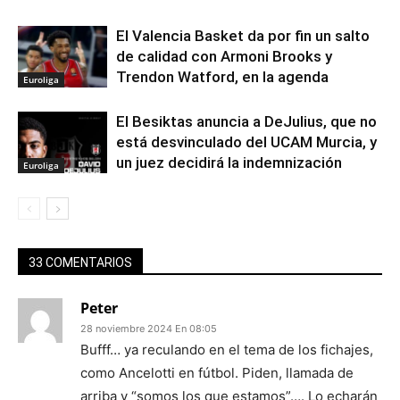
El Valencia Basket da por fin un salto
de calidad con Armoni Brooks y
Trendon Watford, en la agenda
Euroliga
El Besiktas anuncia a DeJulius, que no
está desvinculado del UCAM Murcia, y
un juez decidirá la indemnización
Euroliga
33 COMENTARIOS
Peter
28 noviembre 2024 En 08:05
Bufff… ya reculando en el tema de los fichajes,
como Ancelotti en fútbol. Piden, llamada de
arriba y “somos los que estamos”…. Lo echarán