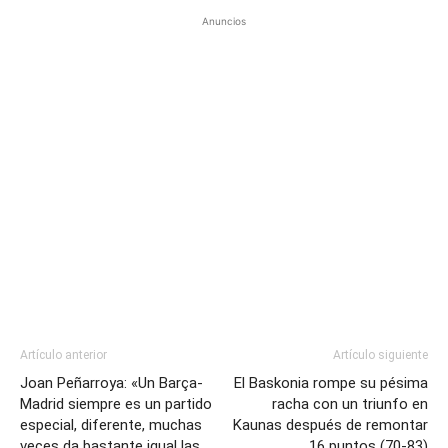
Anuncios
Artículo anterior
Artículo siguiente
Joan Peñarroya: «Un Barça-
El Baskonia rompe su pésima
Madrid siempre es un partido
racha con un triunfo en
especial, diferente, muchas
Kaunas después de remontar
veces da bastante igual las
16 puntos (70-83)