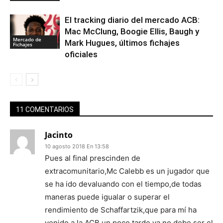
El tracking diario del mercado ACB:
Mac McClung, Boogie Ellis, Baugh y
Mercado de
Mark Hugues, últimos fichajes
Fichajes
oficiales
11 COMENTARIOS
Jacinto
10 agosto 2018 En 13:58
Pues al final prescinden de
extracomunitario,Mc Calebb es un jugador que
se ha ido devaluando con el tiempo,de todas
maneras puede igualar o superar el
rendimiento de Schaffartzik,que para mí ha
venido a la ACB un poco tarde,ya no debe ser el